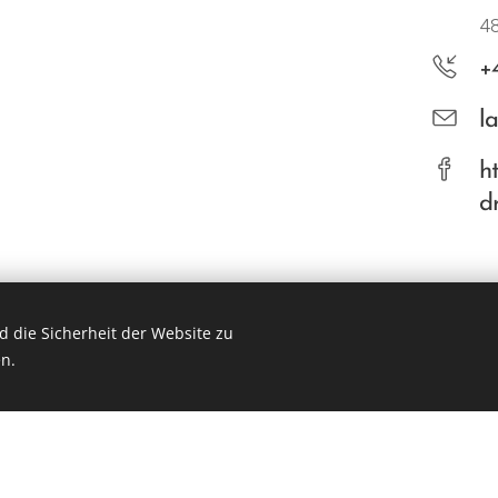
4
+
l
h
d
 die Sicherheit der Website zu
n.
nk Copyright Engelien Heutink @2026
www.zwinger-vom-weiner-dr
Unterstützt von
Webnode
Cookies