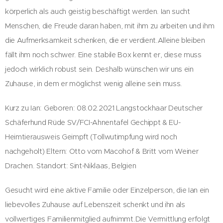
körperlich als auch geistig beschäftigt werden. Ian sucht
Menschen, die Freude daran haben, mit ihm zu arbeiten und ihm
die Aufmerksamkeit schenken, die er verdient.Alleine bleiben
fällt ihm noch schwer. Eine stabile Box kennt er, diese muss
jedoch wirklich robust sein. Deshalb wünschen wir uns ein
Zuhause, in dem er möglichst wenig alleine sein muss.
Kurz zu Ian: Geboren: 08.02.2021 Langstockhaar Deutscher
Schäferhund Rüde SV/FCI-Ahnentafel Gechippt & EU-
Heimtierausweis Geimpft (Tollwutimpfung wird noch
nachgeholt) Eltern: Otto vom Macohof & Britt vom Weiner
Drachen. Standort: Sint-Niklaas, Belgien
Gesucht wird eine aktive Familie oder Einzelperson, die Ian ein
liebevolles Zuhause auf Lebenszeit schenkt und ihn als
vollwertiges Familienmitglied aufnimmt.Die Vermittlung erfolgt