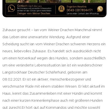
Zuhause gesucht – Ian vom Weiner Drachen Manchmal nimmt
das Leben eine unerwartete Wendung. Aufgrund einer
Scheidung sucht Ian vom Weiner Drachen schweren Herzens ein
neues, liebevolles Zuhause. Es handelt sich ausdrücklich nicht
um einen Notverkauf wegen des Hundes, sondern ausschließlich
um eine veränderte Lebenssituation.Ian ist ein wunderschöner
Langstockhaar Deutscher Schäferhund, geboren am
08.02.2021. Er ist ein aktiver, menschenbezogener und
verschmuster Rüde mit einem stabilen Wesen. Er lebt aktuell im
Haus, kennt das Zusammenleben mit einer Hündin und kommt
nach einer kurzen Kennenlernphase auch mit größeren Hunden
gut zurecht.Er hört gut auf Kommandos und möchte sowohl