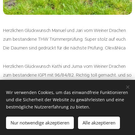
Herzlichen Glückwunsch Manuel und Jari vom Weiner Drachen
zum bestandene THW Trümmerprüfung. Super stolz auf euch.
Die Daumen sind gedrückt für die nächste Prüfung. Olex&Nica
Herzlichen Glückwunsch Kathi und Juma vom Weiner Drachen
zum bestandene IGP1 mit 96/84/82. Richtig toll gemacht. und so
sieht mann wieder Rettungshund und IGP geht auch super
Wir verwenden Cookies, um das einwandfreie Funktionieren
zusammen. Olex&Nica
und die Sicherheit der Website zu gewährleisten und eine
bestmögliche Nutzererfahrung zu bieten.
Herzlichen Glückwunsch zum 5. Platz auf der LM Sachsen mit
100-84-84 und Qualifikation für die SGSV Meisterschaft. Jens
Nur notwendige akzeptieren
Alle akzeptieren
Uwe und Joe vom Weiner Drachen Toll gemacht. Olex&Nica